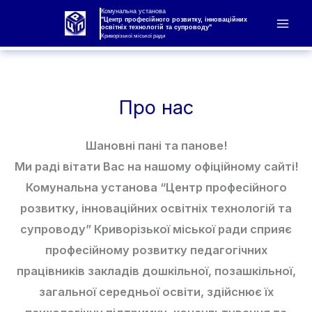
Перейти
Комунальна установа
"Центр професійного розвитку, інноваційних
освітніх технологій та супроводу"
до
Криворізької міської ради
вмісту
Про нас
Шановні пані та панове!
Ми раді вітати Вас на нашому офіційному сайті!
Комунальна установа “Центр професійного
розвитку, інноваційних освітніх технологій та
супроводу” Криворізької міської ради сприяє
професійному розвитку педагогічних
працівників закладів дошкільної, позашкільної,
загальної середньої освіти, здійснює їх