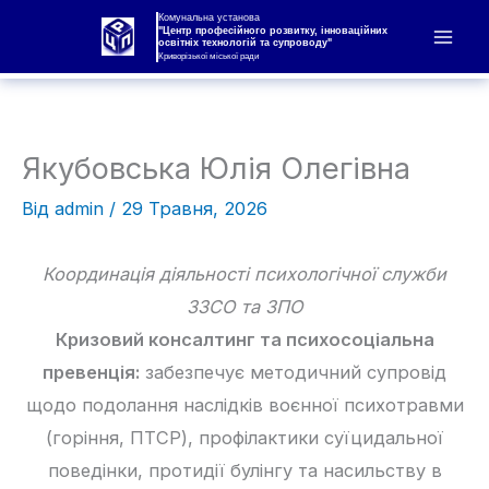
Перейти
Комунальна установа
"Центр професійного розвитку, інноваційних
освітніх технологій та супроводу"
до
Криворізької міської ради
вмісту
Якубовська Юлія Олегівна
Від
admin
/
29 Травня, 2026
Координація діяльності психологічної служби
ЗЗСО та ЗПО
Кризовий консалтинг та психосоціальна
превенція:
забезпечує методичний супровід
щодо подолання наслідків воєнної психотравми
(горіння, ПТСР), профілактики суїцидальної
поведінки, протидії булінгу та насильству в