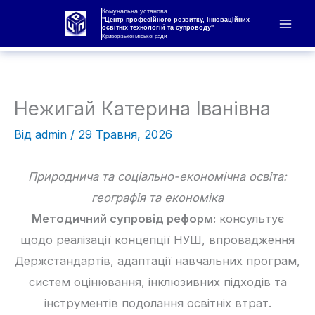
Перейти
Комунальна установа
"Центр професійного розвитку, інноваційних
освітніх технологій та супроводу"
до
Криворізької міської ради
вмісту
Нежигай Катерина Іванівна
Від
admin
/
29 Травня, 2026
Природнича та соціально-економічна освіта:
географія та економіка
Методичний супровід реформ:
консультує
щодо реалізації концепції НУШ, впровадження
Держстандартів, адаптації навчальних програм,
систем оцінювання, інклюзивних підходів та
інструментів подолання освітніх втрат.