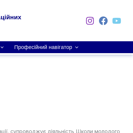
аційних
Професійний навігатор
тації, супроводжує діяльність Школи молодого