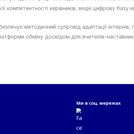
ї компетентності керівників, веде цифрову базу к
езпечує методичний супровід адаптації інтернів, 
латформи обміну досвідом для вчителів-наставникі
Ми в соц. мережах