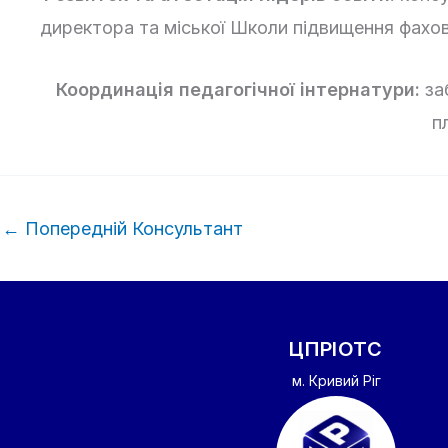
директора та міської Школи підвищення фахово
Координація педагогічної інтернатури:
заб
п
←
Попередній Консультант
ЦПРІОТС
м. Кривий Ріг