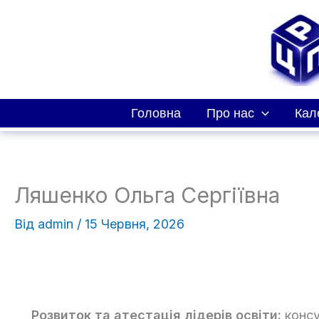
Перейти
до
вмісту
Головна
Про нас
Кал
Ляшенко Ольга Сергіївна
Від
admin
/
15 Червня, 2026
Розвиток та атестація лідерів освіти:
консу