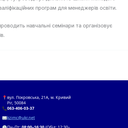
валіфікаційних програм для менеджерів освіти.
проводить навчальні семінари та організовує
в.
вул. Покровська, 21А, м. Кривий
Ріг, 50084
063-406-03-37
kzimc@ukr.net
Пн–Пт:
08:00–16:30
(Обід: 12:30–