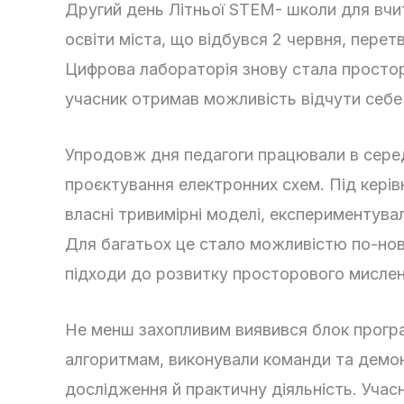
Другий день Літньої STEM- школи для вчител
освіти міста, що відбувся 2 червня, перет
Цифрова лабораторія знову стала просторо
учасник отримав можливість відчути себе
Упродовж дня педагоги працювали в сере
проєктування електронних схем. Під кері
власні тривимірні моделі, експериментува
Для багатьох це стало можливістю по-ново
підходи до розвитку просторового мислен
Не менш захопливим виявився блок програ
алгоритмам, виконували команди та демон
дослідження й практичну діяльність. Уча