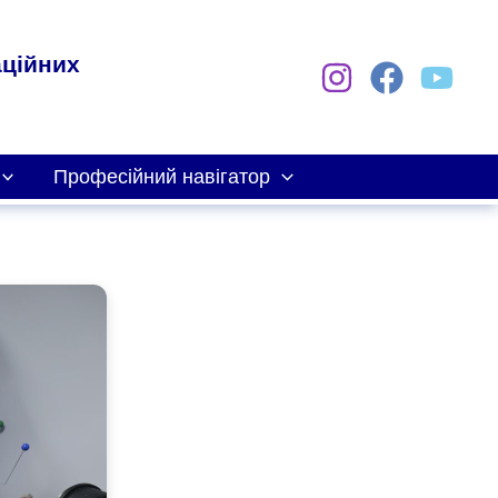
аційних
Професійний навігатор