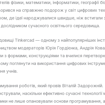
ів фізики, математики, інформатики, географії біоло
ворився на справжню подорож у світ цифрових техно
м, де ідеї народжувалися швидше, ніж встигали з
 дослідником сучасного освітнього середовища.
довищі Tinkercad — одному з найпопулярніших інс
вництвом модераторів Юрія Гордієнка, Андрія Ков
ли з формами, конструкціями та вчилися перетворю
му поглянути на використання цифрових інструмен
ня учнів.
мування роботів, який провів Віталій Задорожній
стрували, наскільки ефективно сучасні технології
сники не лише опановували основи програмування,