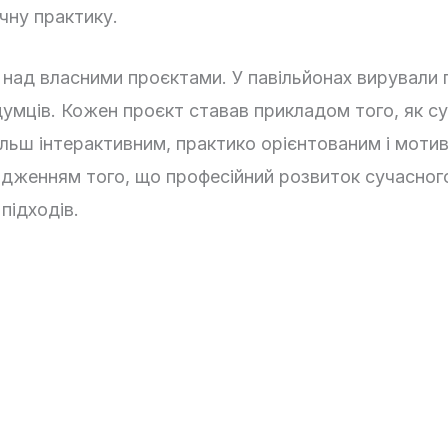
чну практику.
ад власними проєктами. У павільйонах вирували п
думців. Кожен проєкт ставав прикладом того, як с
більш інтерактивним, практико орієнтованим і моти
рдженням того, що професійний розвиток сучасног
підходів.