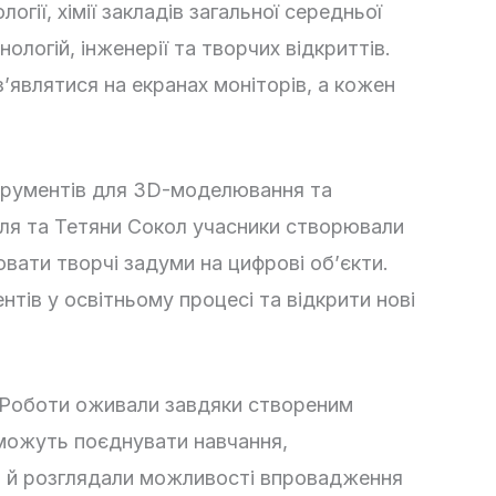
гії, хімії закладів загальної середньої
логій, інженерії та творчих відкриттів.
’являтися на екранах моніторів, а кожен
трументів для 3D-моделювання та
аля та Тетяни Сокол учасники створювали
вати творчі задуми на цифрові об’єкти.
тів у освітньому процесі та відкрити нові
. Роботи оживали завдяки створеним
 можуть поєднувати навчання,
 а й розглядали можливості впровадження