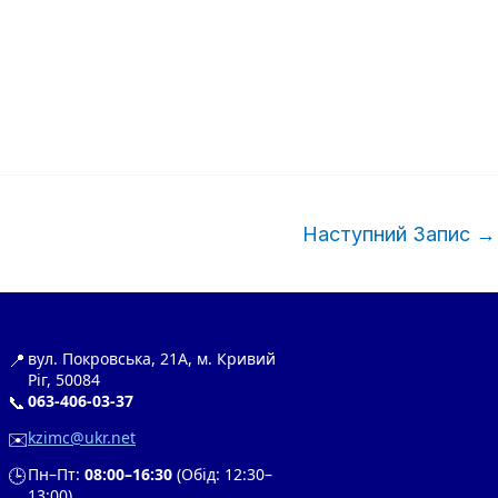
Наступний Запис
→
📍
вул. Покровська, 21А, м. Кривий
Ріг, 50084
📞
063-406-03-37
✉️
kzimc@ukr.net
🕒
Пн–Пт:
08:00–16:30
(Обід: 12:30–
13:00)